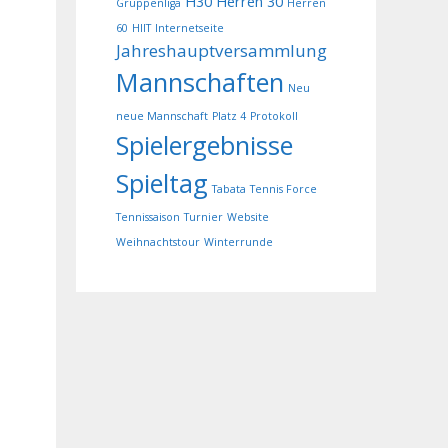
H30
Herren 30
Gruppenliga
Herren
60
HIIT
Internetseite
Jahreshauptversammlung
Mannschaften
Neu
neue Mannschaft
Platz 4
Protokoll
Spielergebnisse
Spieltag
Tabata
Tennis Force
Tennissaison
Turnier
Website
Weihnachtstour
Winterrunde