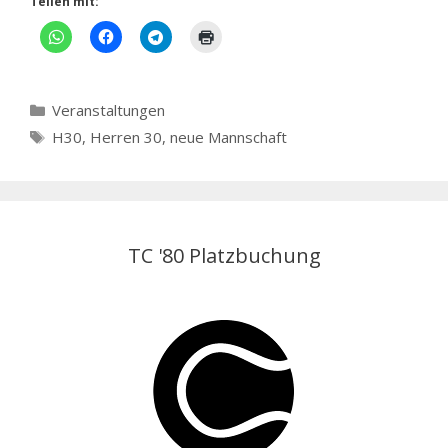
Teilen mit:
Kategorien
Veranstaltungen
Schlagwörter
H30
,
Herren 30
,
neue Mannschaft
TC '80 Platzbuchung