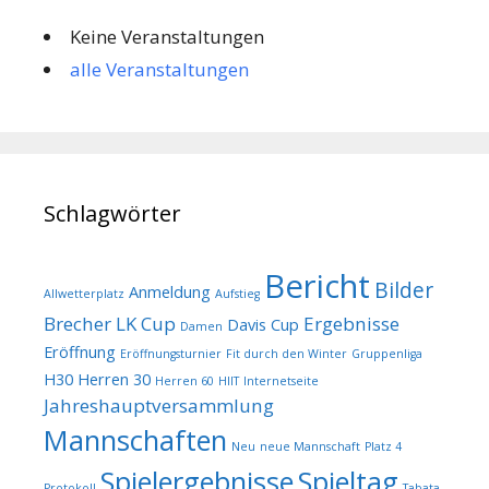
Keine Veranstaltungen
alle Veranstaltungen
Schlagwörter
Bericht
Bilder
Anmeldung
Allwetterplatz
Aufstieg
Brecher LK Cup
Ergebnisse
Davis Cup
Damen
Eröffnung
Eröffnungsturnier
Fit durch den Winter
Gruppenliga
H30
Herren 30
Herren 60
HIIT
Internetseite
Jahreshauptversammlung
Mannschaften
Neu
neue Mannschaft
Platz 4
Spielergebnisse
Spieltag
Protokoll
Tabata