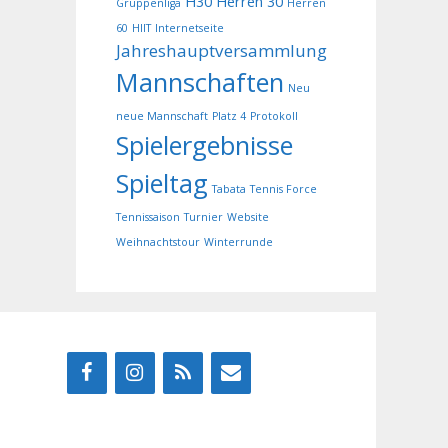
H30
Herren 30
Gruppenliga
Herren
60
HIIT
Internetseite
Jahreshauptversammlung
Mannschaften
Neu
neue Mannschaft
Platz 4
Protokoll
Spielergebnisse
Spieltag
Tabata
Tennis Force
Tennissaison
Turnier
Website
Weihnachtstour
Winterrunde