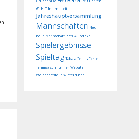
H30
Herren 30
Gruppenliga
Herren
60
HIIT
Internetseite
Jahreshauptversammlung
en
Mannschaften
Neu
neue Mannschaft
Platz 4
Protokoll
Spielergebnisse
Spieltag
Tabata
Tennis Force
Tennissaison
Turnier
Website
Weihnachtstour
Winterrunde