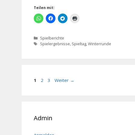
Teilen mit:
Kategorien
Spielberichte
Schlagwörter
Spielergebnisse
,
Spieltag
,
Winterrunde
Seite
Seite
Seite
1
2
3
Weiter
→
Admin
Anmelden