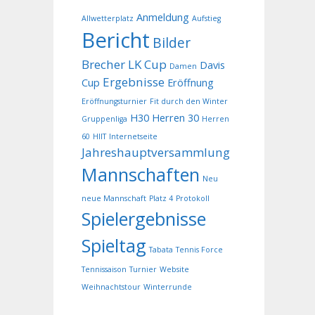
Anmeldung
Allwetterplatz
Aufstieg
Bericht
Bilder
Brecher LK Cup
Davis
Damen
Ergebnisse
Cup
Eröffnung
Eröffnungsturnier
Fit durch den Winter
H30
Herren 30
Gruppenliga
Herren
60
HIIT
Internetseite
Jahreshauptversammlung
Mannschaften
Neu
neue Mannschaft
Platz 4
Protokoll
Spielergebnisse
Spieltag
Tabata
Tennis Force
Tennissaison
Turnier
Website
Weihnachtstour
Winterrunde