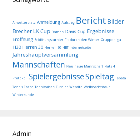
Bericht
Bilder
Anmeldung
Allwetterplatz
Aufstieg
Brecher LK Cup
Ergebnisse
Davis Cup
Damen
Eröffnung
Eröffnungsturnier
Fit durch den Winter
Gruppenliga
H30
Herren 30
Herren 60
HIIT
Internetseite
Jahreshauptversammlung
Mannschaften
Neu
neue Mannschaft
Platz 4
Spielergebnisse
Spieltag
Protokoll
Tabata
Tennis Force
Tennissaison
Turnier
Website
Weihnachtstour
Winterrunde
Admin