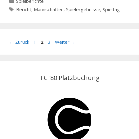
Kategorien
Spielberichte
Schlagwörter
Bericht
,
Mannschaften
,
Spielergebnisse
,
Spieltag
Seite
Seite
Seite
←
Zurück
1
2
3
Weiter
→
TC '80 Platzbuchung