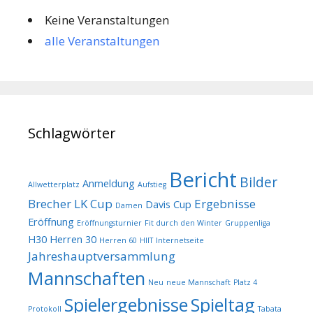
Keine Veranstaltungen
alle Veranstaltungen
Schlagwörter
Bericht
Bilder
Anmeldung
Allwetterplatz
Aufstieg
Brecher LK Cup
Ergebnisse
Davis Cup
Damen
Eröffnung
Eröffnungsturnier
Fit durch den Winter
Gruppenliga
H30
Herren 30
Herren 60
HIIT
Internetseite
Jahreshauptversammlung
Mannschaften
Neu
neue Mannschaft
Platz 4
Spielergebnisse
Spieltag
Protokoll
Tabata