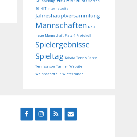
H30
Herren 30
Gruppenliga
Herren
60
HIIT
Internetseite
Jahreshauptversammlung
Mannschaften
Neu
neue Mannschaft
Platz 4
Protokoll
Spielergebnisse
Spieltag
Tabata
Tennis Force
Tennissaison
Turnier
Website
Weihnachtstour
Winterrunde