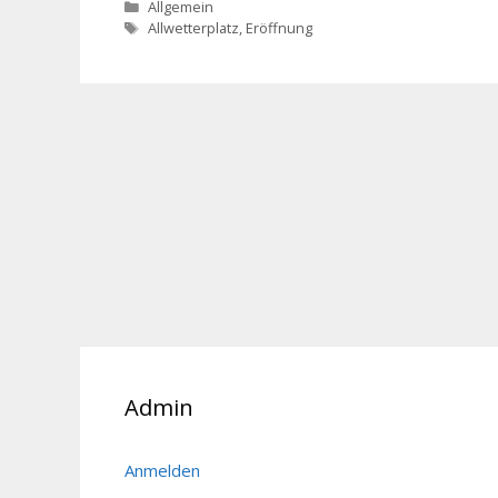
Kategorien
Allgemein
Schlagwörter
Allwetterplatz
,
Eröffnung
Admin
Anmelden