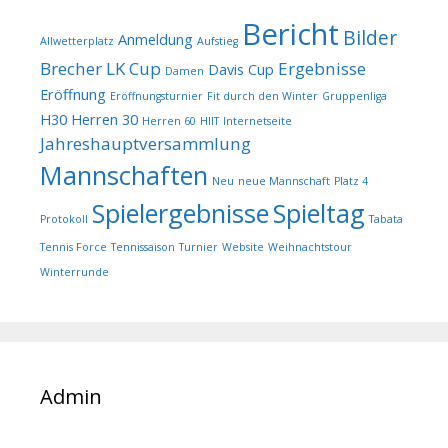
Bericht
Bilder
Anmeldung
Allwetterplatz
Aufstieg
Brecher LK Cup
Ergebnisse
Davis Cup
Damen
Eröffnung
Eröffnungsturnier
Fit durch den Winter
Gruppenliga
H30
Herren 30
Herren 60
HIIT
Internetseite
Jahreshauptversammlung
Mannschaften
Neu
neue Mannschaft
Platz 4
Spielergebnisse
Spieltag
Protokoll
Tabata
Tennis Force
Tennissaison
Turnier
Website
Weihnachtstour
Winterrunde
Admin