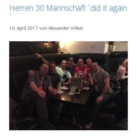
Herren 30 Mannschaft ´did it again
´
10. April 2017
von
Alexander Völkel