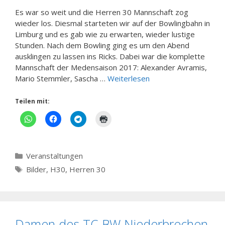
Es war so weit und die Herren 30 Mannschaft zog
wieder los. Diesmal starteten wir auf der Bowlingbahn in
Limburg und es gab wie zu erwarten, wieder lustige
Stunden. Nach dem Bowling ging es um den Abend
ausklingen zu lassen ins Ricks. Dabei war die komplette
Mannschaft der Medensaison 2017: Alexander Avramis,
Mario Stemmler, Sascha …
Weiterlesen
Teilen mit:
Kategorien
Veranstaltungen
Schlagwörter
Bilder
,
H30
,
Herren 30
Damen des TC BW Niederbrechen