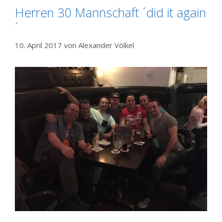
Herren 30 Mannschaft ´did it again
´
10. April 2017
von
Alexander Völkel