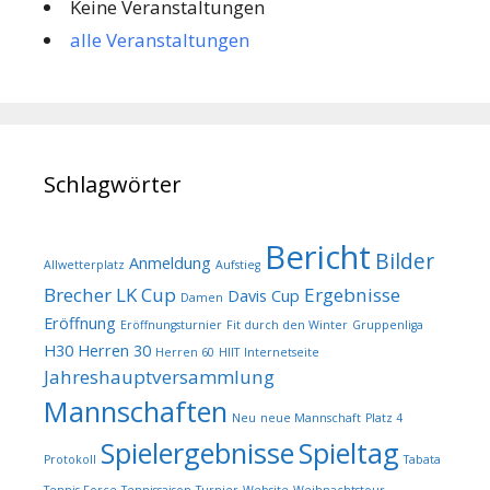
Keine Veranstaltungen
alle Veranstaltungen
Schlagwörter
Bericht
Bilder
Anmeldung
Allwetterplatz
Aufstieg
Brecher LK Cup
Ergebnisse
Davis Cup
Damen
Eröffnung
Eröffnungsturnier
Fit durch den Winter
Gruppenliga
H30
Herren 30
Herren 60
HIIT
Internetseite
Jahreshauptversammlung
Mannschaften
Neu
neue Mannschaft
Platz 4
Spielergebnisse
Spieltag
Protokoll
Tabata