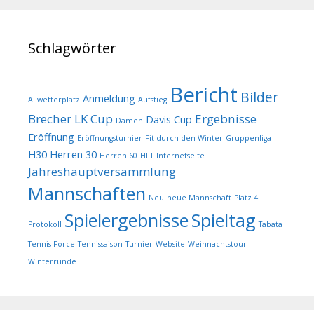
Schlagwörter
Bericht
Bilder
Anmeldung
Allwetterplatz
Aufstieg
Brecher LK Cup
Ergebnisse
Davis Cup
Damen
Eröffnung
Eröffnungsturnier
Fit durch den Winter
Gruppenliga
H30
Herren 30
Herren 60
HIIT
Internetseite
Jahreshauptversammlung
Mannschaften
Neu
neue Mannschaft
Platz 4
Spielergebnisse
Spieltag
Protokoll
Tabata
Tennis Force
Tennissaison
Turnier
Website
Weihnachtstour
Winterrunde