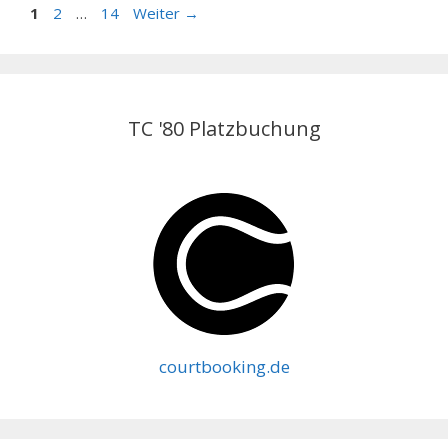
Seite
Seite
Seite
1
2
…
14
Weiter
→
TC '80 Platzbuchung
courtbooking.de