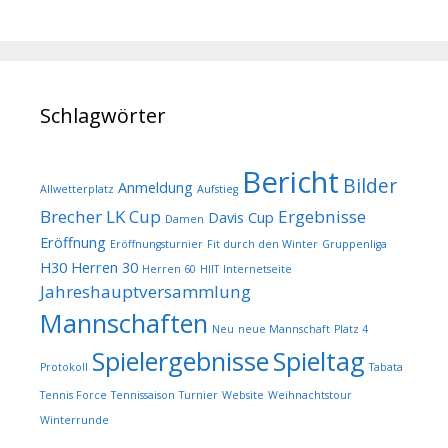
Schlagwörter
Bericht
Bilder
Anmeldung
Allwetterplatz
Aufstieg
Brecher LK Cup
Ergebnisse
Davis Cup
Damen
Eröffnung
Eröffnungsturnier
Fit durch den Winter
Gruppenliga
H30
Herren 30
Herren 60
HIIT
Internetseite
Jahreshauptversammlung
Mannschaften
Neu
neue Mannschaft
Platz 4
Spielergebnisse
Spieltag
Protokoll
Tabata
Tennis Force
Tennissaison
Turnier
Website
Weihnachtstour
Winterrunde