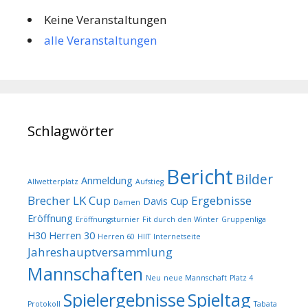
Keine Veranstaltungen
alle Veranstaltungen
Schlagwörter
Bericht
Bilder
Anmeldung
Allwetterplatz
Aufstieg
Brecher LK Cup
Ergebnisse
Davis Cup
Damen
Eröffnung
Eröffnungsturnier
Fit durch den Winter
Gruppenliga
H30
Herren 30
Herren 60
HIIT
Internetseite
Jahreshauptversammlung
Mannschaften
Neu
neue Mannschaft
Platz 4
Spielergebnisse
Spieltag
Protokoll
Tabata