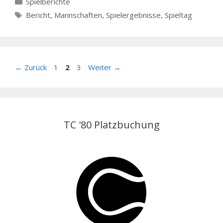
Kategorien
Spielberichte
Schlagwörter
Bericht
,
Mannschaften
,
Spielergebnisse
,
Spieltag
Seite
Seite
Seite
←
Zurück
1
2
3
Weiter
→
TC '80 Platzbuchung