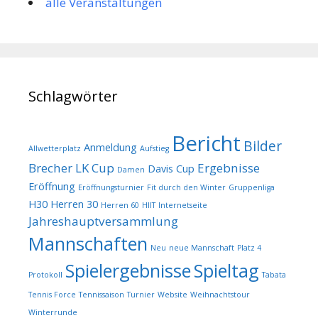
alle Veranstaltungen
Schlagwörter
Bericht
Bilder
Anmeldung
Allwetterplatz
Aufstieg
Brecher LK Cup
Ergebnisse
Davis Cup
Damen
Eröffnung
Eröffnungsturnier
Fit durch den Winter
Gruppenliga
H30
Herren 30
Herren 60
HIIT
Internetseite
Jahreshauptversammlung
Mannschaften
Neu
neue Mannschaft
Platz 4
Spielergebnisse
Spieltag
Protokoll
Tabata
Tennis Force
Tennissaison
Turnier
Website
Weihnachtstour
Winterrunde