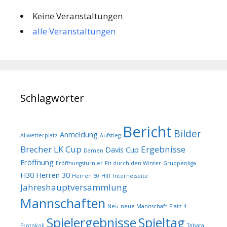
Keine Veranstaltungen
alle Veranstaltungen
Schlagwörter
Bericht
Bilder
Anmeldung
Allwetterplatz
Aufstieg
Brecher LK Cup
Ergebnisse
Davis Cup
Damen
Eröffnung
Eröffnungsturnier
Fit durch den Winter
Gruppenliga
H30
Herren 30
Herren 60
HIIT
Internetseite
Jahreshauptversammlung
Mannschaften
Neu
neue Mannschaft
Platz 4
Spielergebnisse
Spieltag
Protokoll
Tabata