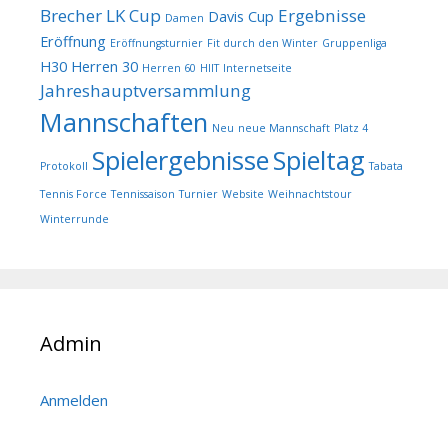
Brecher LK Cup
Ergebnisse
Davis Cup
Damen
Eröffnung
Eröffnungsturnier
Fit durch den Winter
Gruppenliga
H30
Herren 30
Herren 60
HIIT
Internetseite
Jahreshauptversammlung
Mannschaften
Neu
neue Mannschaft
Platz 4
Spielergebnisse
Spieltag
Protokoll
Tabata
Tennis Force
Tennissaison
Turnier
Website
Weihnachtstour
Winterrunde
Admin
Anmelden