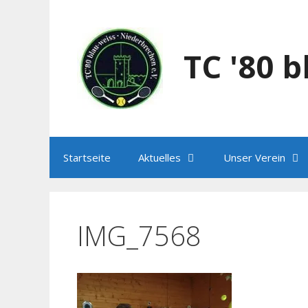
Zum
Inhalt
springen
TC '80 
Startseite
Aktuelles
Unser Verein
IMG_7568