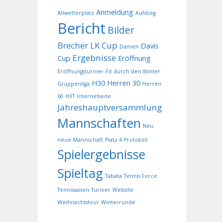
Anmeldung
Allwetterplatz
Aufstieg
Bericht
Bilder
Brecher LK Cup
Davis
Damen
Ergebnisse
Cup
Eröffnung
Eröffnungsturnier
Fit durch den Winter
H30
Herren 30
Gruppenliga
Herren
60
HIIT
Internetseite
Jahreshauptversammlung
Mannschaften
Neu
neue Mannschaft
Platz 4
Protokoll
Spielergebnisse
Spieltag
Tabata
Tennis Force
Tennissaison
Turnier
Website
Weihnachtstour
Winterrunde