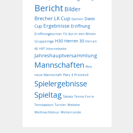
Bericht
Bilder
Brecher LK Cup
Davis
Damen
Ergebnisse
Cup
Eröffnung
Eröffnungsturnier
Fit durch den Winter
H30
Herren 30
Gruppenliga
Herren
60
HIIT
Internetseite
Jahreshauptversammlung
Mannschaften
Neu
neue Mannschaft
Platz 4
Protokoll
Spielergebnisse
Spieltag
Tabata
Tennis Force
Tennissaison
Turnier
Website
Weihnachtstour
Winterrunde