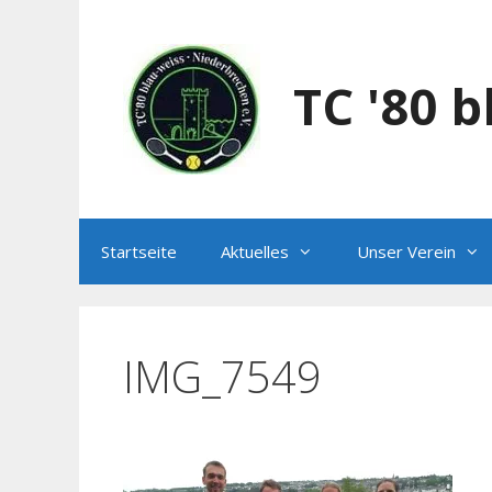
Zum
Inhalt
springen
TC '80 
Startseite
Aktuelles
Unser Verein
IMG_7549