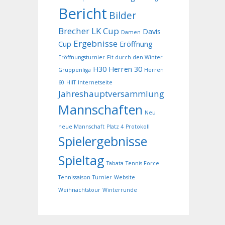
Bericht
Bilder
Brecher LK Cup
Davis
Damen
Ergebnisse
Cup
Eröffnung
Eröffnungsturnier
Fit durch den Winter
H30
Herren 30
Gruppenliga
Herren
60
HIIT
Internetseite
Jahreshauptversammlung
Mannschaften
Neu
neue Mannschaft
Platz 4
Protokoll
Spielergebnisse
Spieltag
Tabata
Tennis Force
Tennissaison
Turnier
Website
Weihnachtstour
Winterrunde