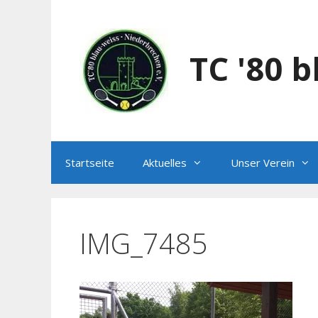
Zum
Inhalt
springen
TC '80 
Startseite
Aktuelles
Unser Verein
IMG_7485