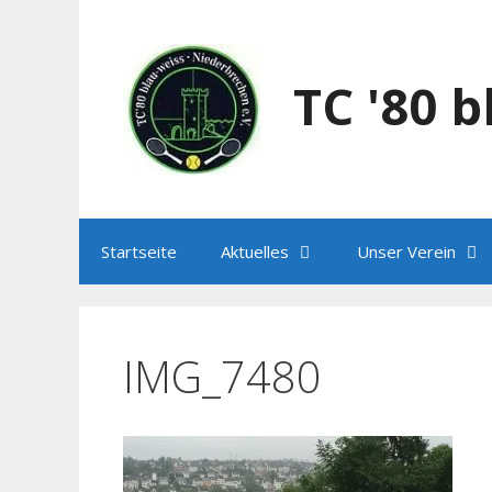
Zum
Inhalt
springen
TC '80 
Startseite
Aktuelles
Unser Verein
IMG_7480