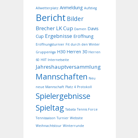
Anmeldung
Allwetterplatz
Aufstieg
Bericht
Bilder
Brecher LK Cup
Davis
Damen
Ergebnisse
Cup
Eröffnung
Eröffnungsturnier
Fit durch den Winter
H30
Herren 30
Gruppenliga
Herren
60
HIIT
Internetseite
Jahreshauptversammlung
Mannschaften
Neu
neue Mannschaft
Platz 4
Protokoll
Spielergebnisse
Spieltag
Tabata
Tennis Force
Tennissaison
Turnier
Website
Weihnachtstour
Winterrunde