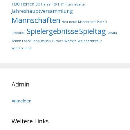
H30
Herren 30
Herren 60
HIIT
Internetseite
Jahreshauptversammlung
Mannschaften
Neu
neue Mannschaft
Platz 4
Spielergebnisse
Spieltag
Protokoll
Tabata
Tennis Force
Tennissaison
Turnier
Website
Weihnachtstour
Winterrunde
Admin
Anmelden
Weitere Links