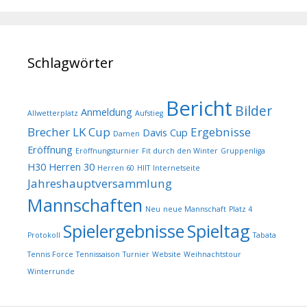
Schlagwörter
Bericht
Bilder
Anmeldung
Allwetterplatz
Aufstieg
Brecher LK Cup
Ergebnisse
Davis Cup
Damen
Eröffnung
Eröffnungsturnier
Fit durch den Winter
Gruppenliga
H30
Herren 30
Herren 60
HIIT
Internetseite
Jahreshauptversammlung
Mannschaften
Neu
neue Mannschaft
Platz 4
Spielergebnisse
Spieltag
Protokoll
Tabata
Tennis Force
Tennissaison
Turnier
Website
Weihnachtstour
Winterrunde